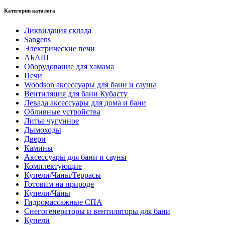
Категории каталога
Ликвидация склада
Sangens
Электрические печи
АБАШ
Оборудование для хамама
Печи
Woodson аксессуары для бани и сауны
Вентиляция для бани Кубасту
Левада аксессуары для дома и бани
Обливные устройства
Литье чугунное
Дымоходы
Двери
Камины
Аксессуары для бани и сауны
Комплектующие
Купели/Чаны/Террасы
Готовим на природе
Купели/Чаны
Гидромассажные СПА
Снегогенераторы и вентиляторы для бани
Купели