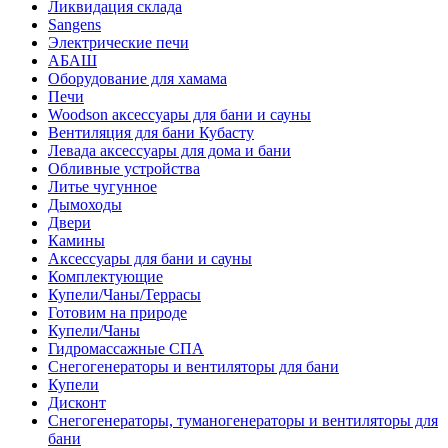
Ликвидация склада
Sangens
Электрические печи
АБАШ
Оборудование для хамама
Печи
Woodson аксессуары для бани и сауны
Вентиляция для бани Кубасту
Левада аксессуары для дома и бани
Обливные устройства
Литье чугунное
Дымоходы
Двери
Камины
Аксессуары для бани и сауны
Комплектующие
Купели/Чаны/Террасы
Готовим на природе
Купели/Чаны
Гидромассажные СПА
Снегогенераторы и вентиляторы для бани
Купели
Дисконт
Снегогенераторы, туманогенераторы и вентиляторы для
бани